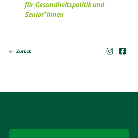
für Gesundheitspolitik und
Senior*innen


Zurück
