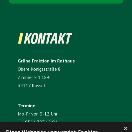
KONTAKT
Grüne Fraktion im Rathaus
Obere Königsstraße 8
Zimmer E 1.184
34117 Kassel
Termine
Mo-Fr von 9-12 Uhr
0561 787 12 94

×
E-Mail senden
