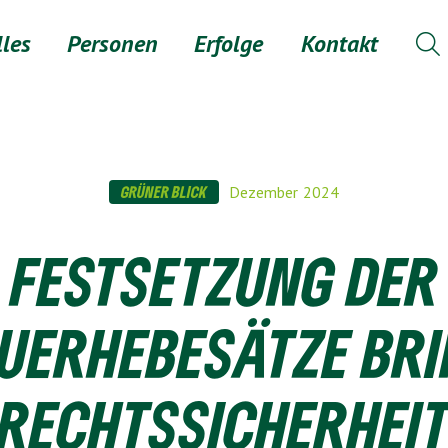
lles
Personen
Erfolge
Kontakt

GRÜNER BLICK
Dezember
2024
FESTSETZUNG DER
UERHEBESÄTZE BR
RECHTSSICHERHEI