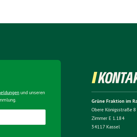
KONTA
meldungen
und unseren
ammlung.
Grüne Fraktion im R
Obere Königsstraße 8
Zimmer E 1.184
34117 Kassel