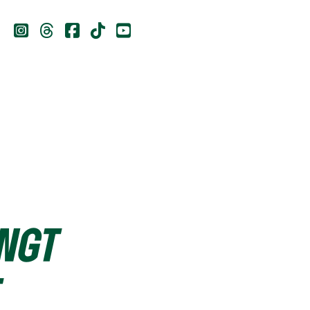





INGT
T