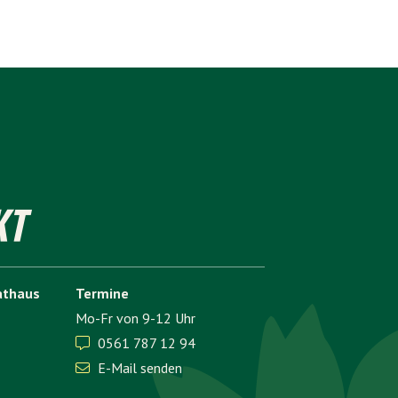
KT
athaus
Termine
Mo-Fr von 9-12 Uhr
0561 787 12 94

E-Mail senden
