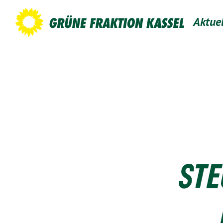
Aktue
STE