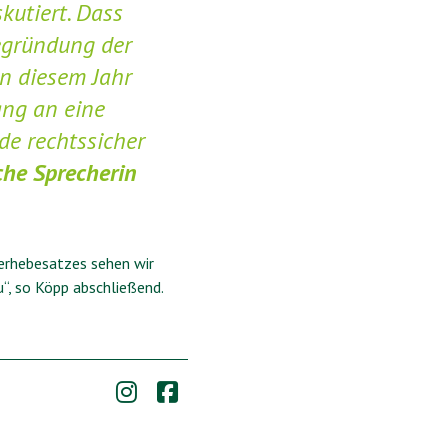
kutiert. Dass
Begründung der
in diesem Jahr
ang an eine
e rechtssicher
che Sprecherin
erhebesatzes sehen wir
u“, so Köpp abschließend.

