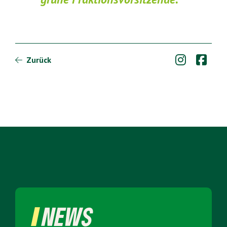


Zurück

NEWS