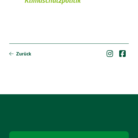
Klimaschutzpolitik


Zurück
