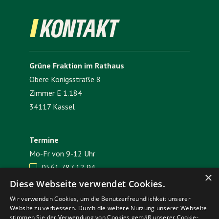
KONTAKT
Grüne Fraktion im Rathaus
Obere Königsstraße 8
Zimmer E 1.184
34117 Kassel
Termine
Mo-Fr von 9-12 Uhr
0561 787 12 94

×
E-Mail senden

Diese Webseite verwendet Cookies.
Wir verwenden Cookies, um die Benutzerfreundlichkeit unserer
Website zu verbessern. Durch die weitere Nutzung unserer Webseite
Impressum
Datenschutz
stimmen Sie der Verwendung von Cookies gemäß unserer Cookie-