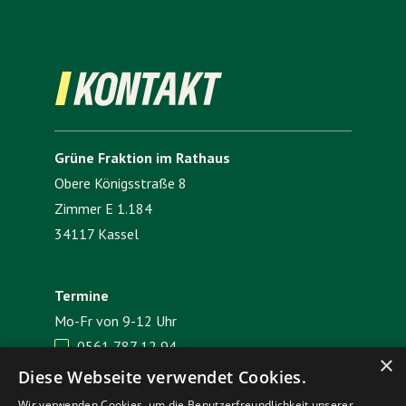
KONTAKT
Grüne Fraktion im Rathaus
Obere Königsstraße 8
Zimmer E 1.184
34117 Kassel
Termine
Mo-Fr von 9-12 Uhr
0561 787 12 94

×
E-Mail senden

Diese Webseite verwendet Cookies.
Wir verwenden Cookies, um die Benutzerfreundlichkeit unserer