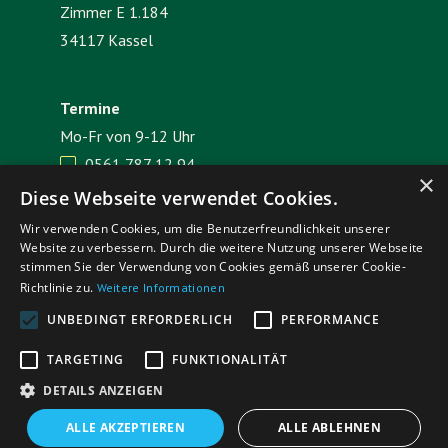
Zimmer E 1.184
34117 Kassel
Termine
Mo-Fr von 9-12 Uhr
0561 787 12 94

×
E-Mail senden

Diese Webseite verwendet Cookies.
Wir verwenden Cookies, um die Benutzerfreundlichkeit unserer
Website zu verbessern. Durch die weitere Nutzung unserer Webseite
Impressum
Datenschutz
stimmen Sie der Verwendung von Cookies gemäß unserer Cookie-
Richtlinie zu.
Weitere Informationen
UNBEDINGT ERFORDERLICH
PERFORMANCE
TARGETING
FUNKTIONALITÄT
DETAILS ANZEIGEN
ALLE AKZEPTIEREN
ALLE ABLEHNEN