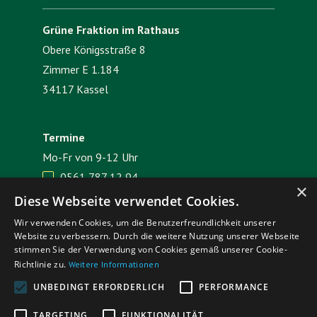
Grüne Fraktion im Rathaus
Obere Königsstraße 8
Zimmer E 1.184
34117 Kassel
Termine
Mo-Fr von 9-12 Uhr
0561 787 12 94

×
E-Mail senden

Diese Webseite verwendet Cookies.
Wir verwenden Cookies, um die Benutzerfreundlichkeit unserer
Website zu verbessern. Durch die weitere Nutzung unserer Webseite
Impressum
Datenschutz
stimmen Sie der Verwendung von Cookies gemäß unserer Cookie-
Richtlinie zu.
Weitere Informationen
UNBEDINGT ERFORDERLICH
PERFORMANCE
TARGETING
FUNKTIONALITÄT