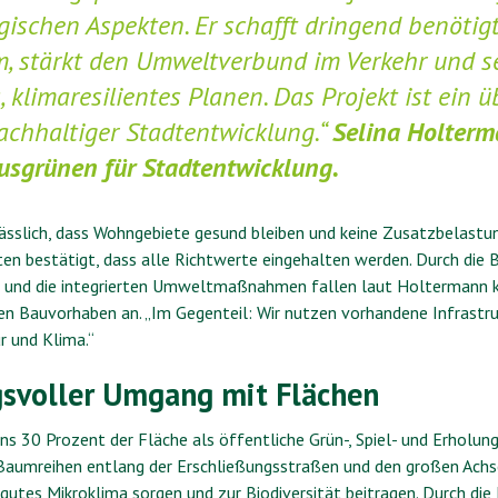
gischen Aspekten. Er schafft dringend benötig
 stärkt den Umweltverbund im Verkehr und s
, klimaresilientes Planen. Das Projekt ist ein
nachhaltiger Stadtentwicklung.“
Selina Holterm
usgrünen für Stadtentwicklung.
lässlich, dass Wohngebiete gesund bleiben und keine Zusatzbelastu
en bestätigt, dass alle Richtwerte eingehalten werden. Durch die 
g und die integrierten Umweltmaßnahmen fallen laut Holtermann k
en Bauvorhaben an. „Im Gegenteil: Wir nutzen vorhandene Infrastru
r und Klima.“
svoller Umgang mit Flächen
ns 30 Prozent der Fläche als öffentliche Grün-, Spiel- und Erholung
Baumreihen entlang der Erschließungsstraßen und den großen Achs
 gutes Mikroklima sorgen und zur Biodiversität beitragen. Durch di