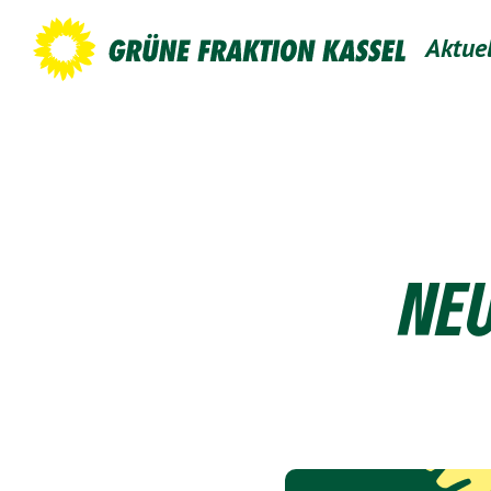
Aktue
NE