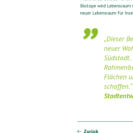
Biotope wird Lebensraum f
neuer Lebensraum für Ins
„Dieser B
neuer Woh
Südstadt. 
Rahmenbed
Flächen u
schaffen.
Stadtentw
Zurück
