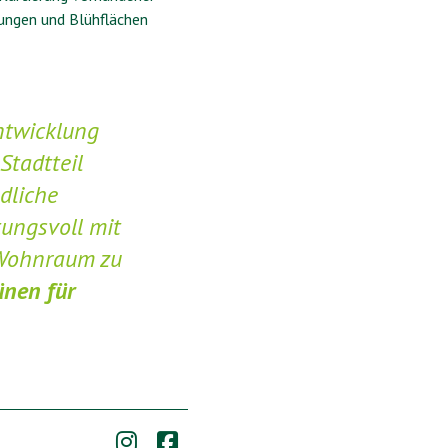
zungen und Blühflächen
ntwicklung
tadtteil
dliche
ungsvoll mit
 Wohnraum zu
ünen für

