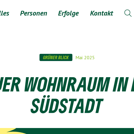
lles
Personen
Erfolge
Kontakt

GRÜNER BLICK
Mai
2025
UER WOHNRAUM IN 
SÜDSTADT