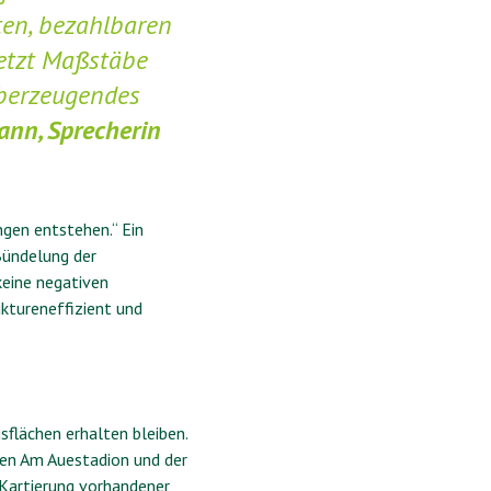
ten, bezahlbaren
etzt Maßstäbe
 überzeugendes
ann, Sprecherin
ngen entstehen.“ Ein
Bündelung der
eine negativen
ktureneffizient und
sflächen erhalten bleiben.
en Am Auestadion und der
e Kartierung vorhandener