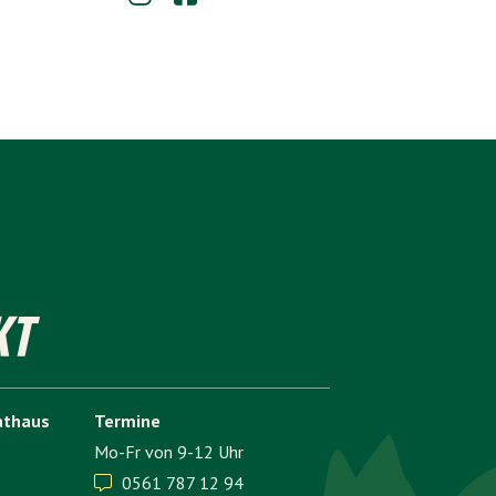
KT
athaus
Termine
Mo-Fr von 9-12 Uhr
0561 787 12 94
