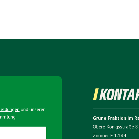
KONTA
meldungen
und unseren
ammlung.
Grüne Fraktion im R
Obere Königsstraße 8
Zimmer E 1.184