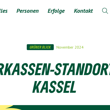
lles
Personen
Erfolge
Kontakt

GRÜNER BLICK
November
2024
RKASSEN-STANDORT
KASSEL