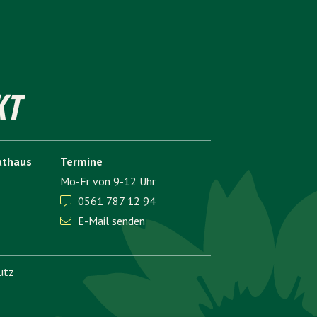
KT
athaus
Termine
Mo-Fr von 9-12 Uhr
0561 787 12 94

E-Mail senden

utz