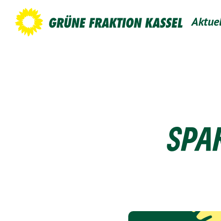
Aktue
SPA