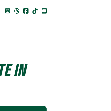





E IN