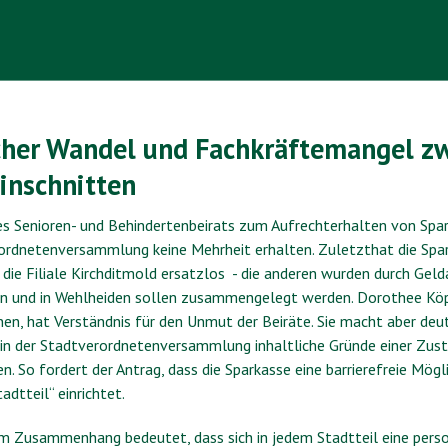
icher Wandel und Fachkräftemangel z
inschnitten
s Senioren- und Behindertenbeirats zum Aufrechterhalten von Spa
rordnetenversammlung keine Mehrheit erhalten. Zuletzthat die Spark
 die Filiale Kirchditmold ersatzlos - die anderen wurden durch Gel
en und in Wehlheiden sollen zusammengelegt werden. Dorothee Köp
en, hat Verständnis für den Unmut der Beiräte. Sie macht aber deut
in der Stadtverordnetenversammlung inhaltliche Gründe einer Zus
 So fordert der Antrag, dass die Sparkasse eine barrierefreie Mögl
adtteil“ einrichtet.
esem Zusammenhang bedeutet, dass sich in jedem Stadtteil eine per