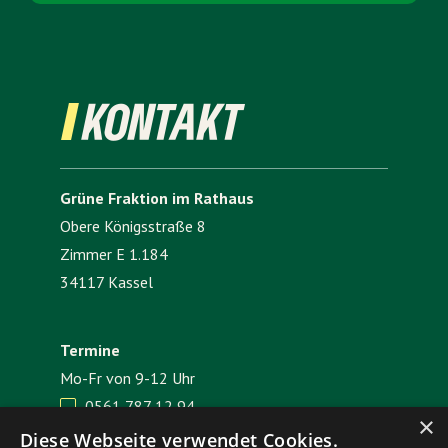
KONTAKT
Grüne Fraktion im Rathaus
Obere Königsstraße 8
Zimmer E 1.184
34117 Kassel
Termine
Mo-Fr von 9-12 Uhr
0561 787 12 94

×
E-Mail senden

Diese Webseite verwendet Cookies.