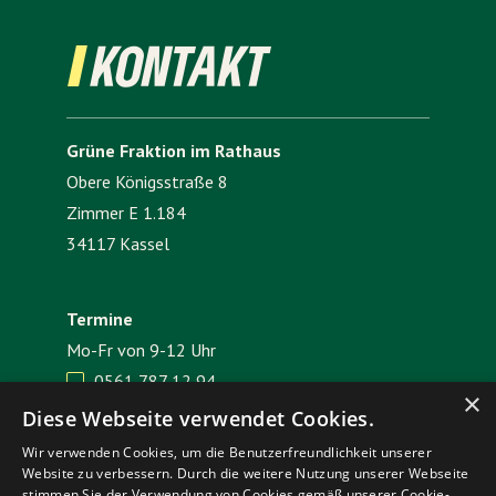
KONTAKT
Grüne Fraktion im Rathaus
Obere Königsstraße 8
Zimmer E 1.184
34117 Kassel
Termine
Mo-Fr von 9-12 Uhr
0561 787 12 94

×
E-Mail senden

Diese Webseite verwendet Cookies.
Wir verwenden Cookies, um die Benutzerfreundlichkeit unserer
Website zu verbessern. Durch die weitere Nutzung unserer Webseite
Impressum
Datenschutz
stimmen Sie der Verwendung von Cookies gemäß unserer Cookie-