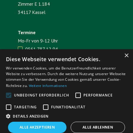
Zimmer E 1.184
34117 Kassel
Termine
Mo-Fr von 9-12 Uhr
0561 787 12 94

×
E-Mail senden

Diese Webseite verwendet Cookies.
Wir verwenden Cookies, um die Benutzerfreundlichkeit unserer
Website zu verbessern. Durch die weitere Nutzung unserer Webseite
Impressum
Datenschutz
stimmen Sie der Verwendung von Cookies gemäß unserer Cookie-
Richtlinie zu.
Weitere Informationen
UNBEDINGT ERFORDERLICH
PERFORMANCE
TARGETING
FUNKTIONALITÄT
DETAILS ANZEIGEN
ALLE AKZEPTIEREN
ALLE ABLEHNEN